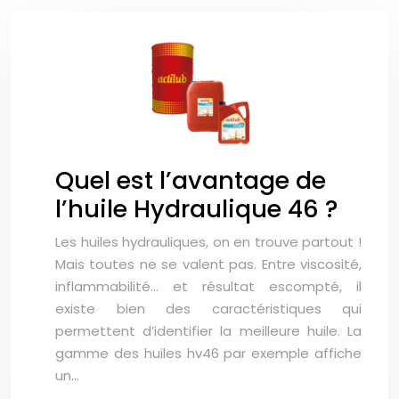
Quel est l’avantage de
l’huile Hydraulique 46 ?
Les huiles hydrauliques, on en trouve partout !
Mais toutes ne se valent pas. Entre viscosité,
inflammabilité… et résultat escompté, il
existe bien des caractéristiques qui
permettent d’identifier la meilleure huile. La
gamme des huiles hv46 par exemple affiche
un…